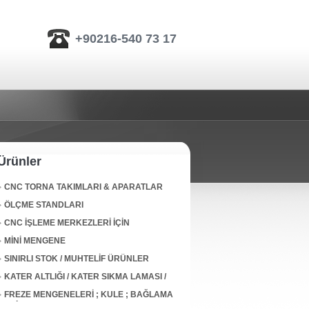
+90216-540 73 17
Ürünler
CNC TORNA TAKIMLARI & APARATLAR
ÖLÇME STANDLARI
CNC İŞLEME MERKEZLERİ İÇİN
TAKIMLAR&APARATLAR
MİNİ MENGENE
SINIRLI STOK / MUHTELİF ÜRÜNLER
KATER ALTLIĞI / KATER SIKMA LAMASI /
TURRET WEDGE BLOCKS
FREZE MENGENELERİ ; KULE ; BAĞLAMA
EKİP. _ LEAVE INDUSTRIAL