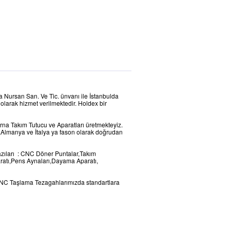
da Nursan San. Ve Tic. ünvanı ile İstanbulda
olarak hizmet verilmektedir. Holdex bir
rna Takım Tutucu ve Aparatları üretmekteyiz.
Almanya ve İtalya ya fason olarak doğrudan
zıları : CNC Döner Puntalar,Takım
aratı,Pens Aynaları,Dayama Aparatı,
NC Taşlama Tezagahlarımızda standartlara