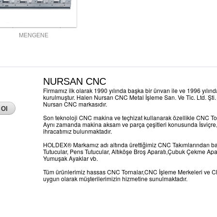
MENGENE
NURSAN CNC
Firmamız ilk olarak 1990 yılında başka bir ünvan ile ve 1996 yılın
kurulmuştur. Halen Nursan CNC Metal İşleme San. Ve Tic. Ltd. Şti. 
Nursan CNC markasıdır.
Son teknoloji CNC makina ve teçhizat kullanarak özellikle CNC To
Aynı zamanda makina aksam ve parça çeşitleri konusunda İsviçre,
ihracatımız bulunmaktadır.
HOLDEX® Markamız adı altında ürettiğimiz CNC Takımlarından ba
Tutucular, Pens Tutucular, Altıköşe Broş Aparatı,Çubuk Çekme Ap
Yumuşak Ayaklar vb.
Tüm ürünlerimiz hassas CNC Tornalar,CNC İşleme Merkeleri ve C
uygun olarak müşterilerimizin hizmetine sunulmaktadır.