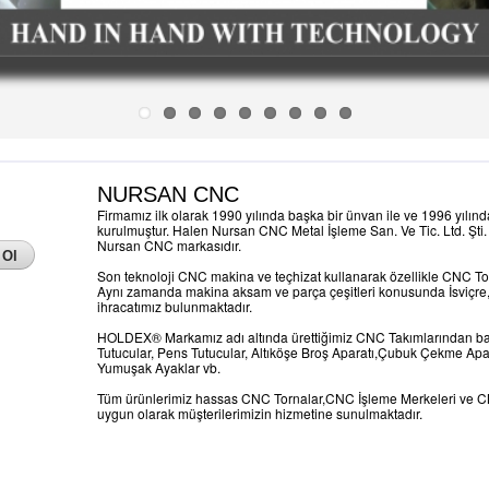
NURSAN CNC
Firmamız ilk olarak 1990 yılında başka bir ünvan ile ve 1996 yılın
kurulmuştur. Halen Nursan CNC Metal İşleme San. Ve Tic. Ltd. Şti. 
Nursan CNC markasıdır.
Son teknoloji CNC makina ve teçhizat kullanarak özellikle CNC To
Aynı zamanda makina aksam ve parça çeşitleri konusunda İsviçre,
ihracatımız bulunmaktadır.
HOLDEX® Markamız adı altında ürettiğimiz CNC Takımlarından ba
Tutucular, Pens Tutucular, Altıköşe Broş Aparatı,Çubuk Çekme Ap
Yumuşak Ayaklar vb.
Tüm ürünlerimiz hassas CNC Tornalar,CNC İşleme Merkeleri ve C
uygun olarak müşterilerimizin hizmetine sunulmaktadır.